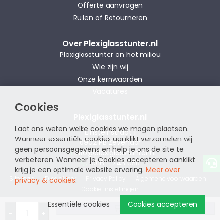
Offerte aanvragen
Ruilen of Retourneren
Over Plexiglasstunter.nl
Plexiglasstunter en het milieu
Wie zijn wij
Onze kernwaarden
Vacatures
Cookies
Plexiglasstunter.nl
Laat ons weten welke cookies we mogen plaatsen.
Einsteinstraat 1
Wanneer essentiële cookies aanklikt verzamelen wij
6902 PB Zevenaar
geen persoonsgegevens en help je ons de site te
info@plexiglasstunter.nl
verbeteren. Wanneer je Cookies accepteren aanklikt
0316 - 745 050
krijg je een optimale website ervaring.
Meer over
Sitemap
Disclaimer
Privacy Policy
Algemene voorwaarden
privacy & cookies
.
Cookie-instellingen
Essentiële cookies
Cookies accepteren
website by
Bestellen
-
+