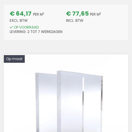
€ 64,17
€ 77,65
2
2
PER M
PER M
EXCL. BTW
INCL. BTW
OP VOORRAAD
LEVERING:
2
TOT 7
WERKDAGEN
Op maat