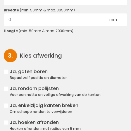
Breedte
(
min.
50
mm
&
max.
3050
mm
)
mm
Hoogte
(
min.
50
mm
&
max.
2030
mm
)
Kies afwerking
Ja, gaten boren
Bepaal zelf positie en diameter
Ja, rondom polijsten
Voor een nette en veilige afwerking van de kanten
Ja, enkelzijdig kanten breken
Om scherpe randen te verwijderen
Ja, hoeken afronden
Hoeken afronden met radius van 5 mm