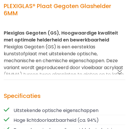
PLEXIGLAS® Plaat Gegoten Glashelder
6MM
Plexiglas Gegoten (GS), Hoogwaardige kwaliteit
met optimale helderheid en bewerkbaarheid
Plexiglas Gegoten (GS) is een eersteklas
kunststofplaat met uitstekende optische,
mechanische en chemische eigenschappen. Deze
variant wordt geproduceerd door vloeibaar acrylaat
(PMMA) tussen twee glasplaten te gieten en te laten
uitharden. Het resultaat is een spanningsvrije, zeer
stabiele en helder transparante plaat met een hoge
krasbestendigheid en perfecte bewerkbaarheid.
Specificaties
Plexiglas gegoten is verkrijgbaar in diverse
Uitstekende optische eigenschappen
uitvoeringen, waaronder glashelder, opaal, wit, zwart
Hoge lichtdoorlaatbaarheid (ca. 94%)
en translucent – ideaal voor zowel decoratieve als