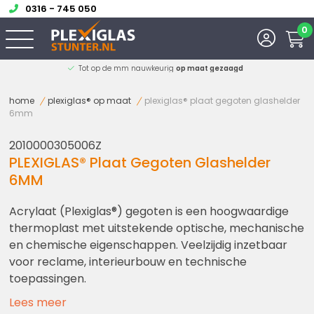
0316 - 745 050
0
Eerlijk advies van onze
experts
home
plexiglas® op maat
plexiglas® plaat gegoten glashelder
6mm
2010000305006Z
PLEXIGLAS® Plaat Gegoten Glashelder
6MM
Acrylaat (Plexiglas®) gegoten is een hoogwaardige
thermoplast met uitstekende optische, mechanische
en chemische eigenschappen. Veelzijdig inzetbaar
voor reclame, interieurbouw en technische
toepassingen.
Lees meer