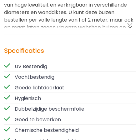
van hoge kwaliteit en verkrijgbaar in verschillende
diameters en wanddiktes. U kunt deze buizen
bestellen per volle lengte van 1 of 2 meter, maar ook
op maat laten zagen via onze webshop buizen op
maat.
Deze buizen zijn vervaardigd uit geëxtrudeerd
Specificaties
acrylaat (XT), een sterk en helder materiaal dat veel
lichter en 30x slagvaster dan glas is. Ze zijn ideaal
UV Bestendig
voor toepassingen in techniek, interieur, verlichting
Vochtbestendig
en decoratie.
Goede lichtdoorlaat
Let op:
geëxtrudeerde buizen kunnen lichte
Hygiënisch
extrusielijnen vertonen. Voor projecten waarbij
Dubbelzijdige beschermfolie
optische zuiverheid cruciaal is, adviseren wij onze
Plexiglas GS (gegoten) buizen.
Goed te bewerken
Chemische bestendigheid
Eigenschappen en voordelen:
- Verkrijgbaar in lengtes van 1 en 2 meter