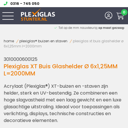
0316 - 745 050
0
Ruim
13 jaar
ervaring
home
plexiglas® buizen en staven
plexiglas xt buis glashelder ø
6x1,25mm l=2000mm
3010000600125
Plexiglas XT Buis Glashelder Ø 6x1,25MM
L=2000MM
Acrylaat (Plexiglas®) XT-buizen en -staven zijn
helder, sterk en UV-bestendig. Ze combineren een
hoge slagvastheid met een laag gewicht en een luxe
glasachtige uitstraling. Ideaal voor toepassingen als
verlichting, displays, technische constructies en
decoratieve elementen.