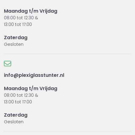
-
Interieurbouw
Maandag t/m Vrijdag
-
Algemene verlijmingen van PMMA
08:00 tot 12:30 &
13:00 tot 17:00
Praktisch en veelzijdig in gebruik
Door de dikkere structuur is Acrifix 116 makkelijker te
Zaterdag
verwerken bij grotere oppervlakken of minder
Gesloten
strakke verbindingen. Ideaal voor zowel
professionele toepassingen als praktische
oplossingen.
info@plexiglasstunter.nl
Maandag t/m Vrijdag
08:00 tot 12:30 &
13:00 tot 17:00
Zaterdag
Gesloten