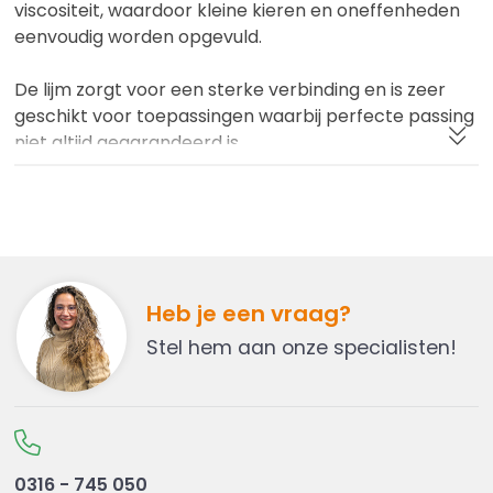
viscositeit, waardoor kleine kieren en oneffenheden
eenvoudig worden opgevuld.
De lijm zorgt voor een sterke verbinding en is zeer
geschikt voor toepassingen waarbij perfecte passing
niet altijd gegarandeerd is.
Je profiteert van:
-
Licht vullend vermogen voor kleine naden
- Sterke en duurzame verlijming
- Eenvoudig aan te brengen
- Geschikt voor minder nauwkeurige passing
Heb je een vraag?
- Betrouwbare hechting op acrylaat
Stel hem aan onze specialisten!
Toepassingen van Acrifix 116
Acrifix 116 wordt veel gebruikt voor:
-
Acrylaat constructies
-
Reparaties van plexiglas
0316 - 745 050
-
Displays en stands