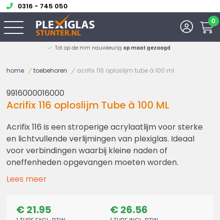
0316 - 745 050
0
Tot op de mm nauwkeurig
op maat gezaagd
home
toebehoren
acrifix 116 oploslijm tube à 100 ml
9916000016000
Acrifix 116 oploslijm Tube à 100 ML
Acrifix 116 is een stroperige acrylaatlijm voor sterke
en lichtvullende verlijmingen van plexiglas. Ideaal
voor verbindingen waarbij kleine naden of
oneffenheden opgevangen moeten worden.
Lees meer
€ 21.95
€ 26.56