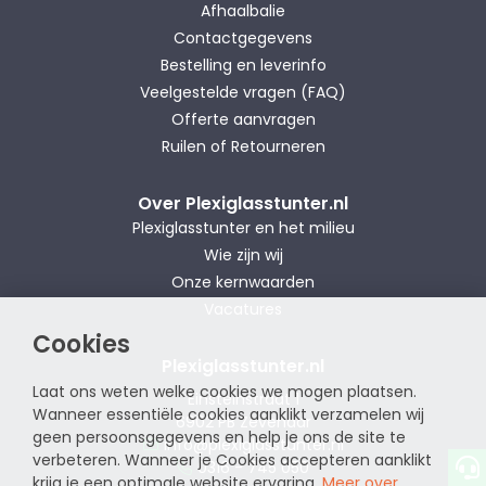
Afhaalbalie
Contactgegevens
Bestelling en leverinfo
Veelgestelde vragen (FAQ)
Offerte aanvragen
Ruilen of Retourneren
Over Plexiglasstunter.nl
Plexiglasstunter en het milieu
Wie zijn wij
Onze kernwaarden
Vacatures
Cookies
Plexiglasstunter.nl
Laat ons weten welke cookies we mogen plaatsen.
Einsteinstraat 1
Wanneer essentiële cookies aanklikt verzamelen wij
6902 PB Zevenaar
geen persoonsgegevens en help je ons de site te
info@plexiglasstunter.nl
verbeteren. Wanneer je Cookies accepteren aanklikt
0316 - 745 050
krijg je een optimale website ervaring.
Meer over